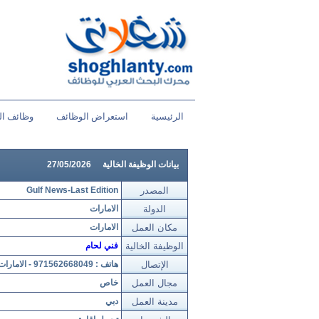
الرئيسية
استعراض الوظائف
وظائف ال
بيانات الوظيفة الخالية
27/05/2026
المصدر
Gulf News-Last Edition
الدولة
الامارات
مكان العمل
الامارات
الوظيفة الخالية
فني لحام
الإتصال
هاتف : 971562668049 - الامارات
مجال العمل
خاص
مدينة العمل
دبي