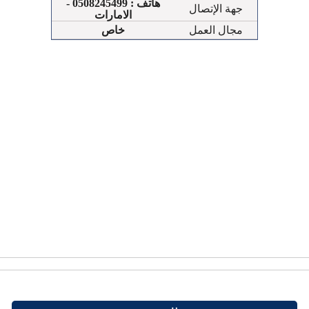
هاتف : 0508245499 -
جهة الإتصال
الامارات
مجال العمل
خاص