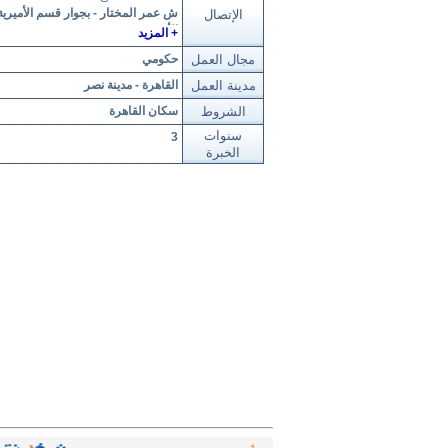
ش عمر المختار - بجوار قسم الأميرية 
الإتصال
الأميرية
+ المزيد
هاتف : 01006218005
مجال العمل
حكومي
هاتف : 01055383117
هاتف : 01144499303
مدينة العمل
القاهرة - مدينة نصر
هاتف : 01275757425
الشروط
سكان القاهرة
هاتف : 22846433
هاتف : 2286430
سنوات
3
الخبرة