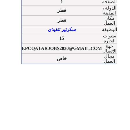
الصفحة
1
الدولة ،
قطر
المدينة
مكان
قطر
العمل
الوظيفة
سكرتير تنفيذى
سنوات
15
الخبرة
جهة
EPCQATARJOBS2030@GMAIL.COM
الإتصال
مجال
خاص
العمل