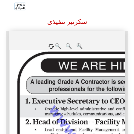
سكرتير تنفيذى