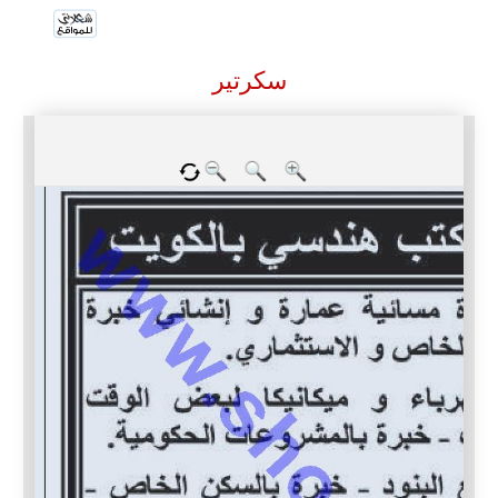
سكرتير