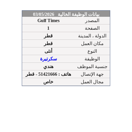
بيانات الوظيفة الخالية 03/05/2026
المصدر
Gulf Times
الصفحة
1
الدولة ، المدينة
قطر
مكان العمل
قطر
النوع
أنثى
الوظيفة
سكرتيرة
جنسية الموظف
هندي
جهة الإتصال
هاتف : 51421666 - قطر
مجال العمل
خاص