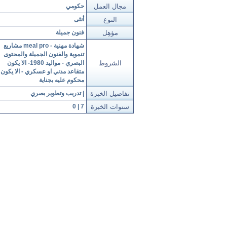
هاتف : 4741610
مجال العمل
حكومي
هاتف : 4884145 - الاردن
هاتف : 5858481 - الاردن
النوع
أنثى
هاتف: 0799957962- الاردن
مؤهِل
فنون جميلة
شهادة مهنية - meal pro مشاريع
تنموية والفنون الجميلة والمحتوى
الشروط
البصري - مواليد 1980- الا يكون
متقاعد مدني او عسكري - الا يكون
محكوم عليه بجناية
تفاصيل الخبرة
| تدريب وتطوير بصري
سنوات الخبرة
7 | 0