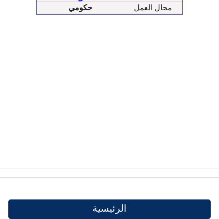
هاتف : 23887794-
مجال العمل
حكومي
23887792
هاتف : 23889020
هاتف: 2388- الكويت
الرئيسية