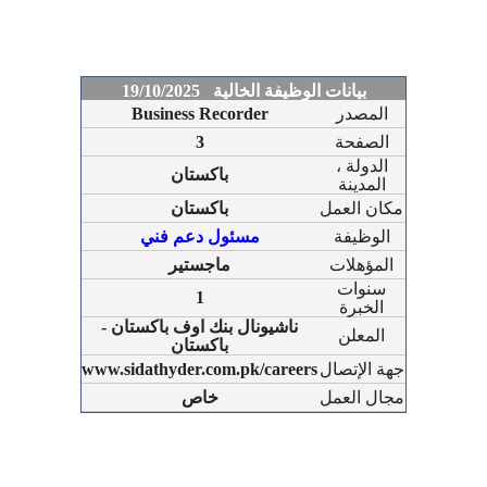
بيانات الوظيفة الخالية 19/10/2025
المصدر
Business Recorder
الصفحة
3
الدولة ،
باكستان
المدينة
مكان العمل
باكستان
الوظيفة
مسئول دعم فني
المؤهلات
ماجستير
سنوات
1
الخبرة
ناشيونال بنك اوف باكستان -
المعلن
باكستان
جهة الإتصال
www.sidathyder.com.pk/careers
مجال العمل
خاص