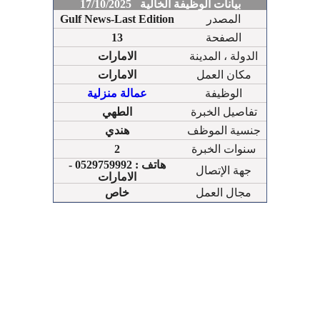
بيانات الوظيفة الخالية 17/10/2025
المصدر
Gulf News-Last Edition
الصفحة
13
الدولة ، المدينة
الامارات
مكان العمل
الامارات
الوظيفة
عمالة منزلية
تفاصيل الخبرة
الطهي
جنسية الموظف
هندي
سنوات الخبرة
2
هاتف : 0529759992 -
جهة الإتصال
الامارات
مجال العمل
خاص