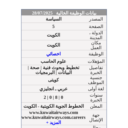
بيانات الوظيفة الخالية 28/07/2025
المصدر
السياسة
الصفحة
5
الدولة ،
الكويت
المدينة
مكان
الكويت
العمل
الوظيفة
اخصائي
المؤهلات
علوم الحاسب
تفاصيل
| تخطيط وبحوث فنية | صحة
الخبرة
البيانات | البرمجيات
جنسية
كويتى
الموظف
لغة أولى
عربي ـ انجليزي
سنوات
2 | 0 | 8 | 0
الخبرة
المعلن
الخطوط الجوية الكويتية - الكويت
www.kuwaitairways.com
جهة
www.kuwaitairways.com.careers
الإتصال
فاكس : 24722431
+ المزيد
هاتف : 97152900
مجال