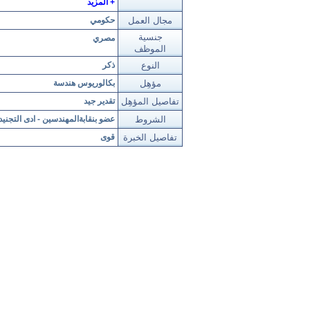
العباسية - مدينة نصر
+ المزيد
فاكس : 0222616517
مجال العمل
حكومي
فاكس : 0222616537 - مصر
فاكس : 025772001
جنسية
مصري
فاكس : 20224015283
الموظف
هاتف: 22916537- مصر
النوع
ذكر
هاتف : 022616530
هاتف : 25772001 - مصر
مؤهِل
بكالوريوس هندسة
94 عمارات الفسطاط المجاورة
تفاصيل المؤهِل
تقدير جيد
الثانية
إمتداد ش رمسيس
الشروط
عضو بنقابةالمهندسين - ادى التجنيد
العباسية - القاهرة
تفاصيل الخبرة
قوى