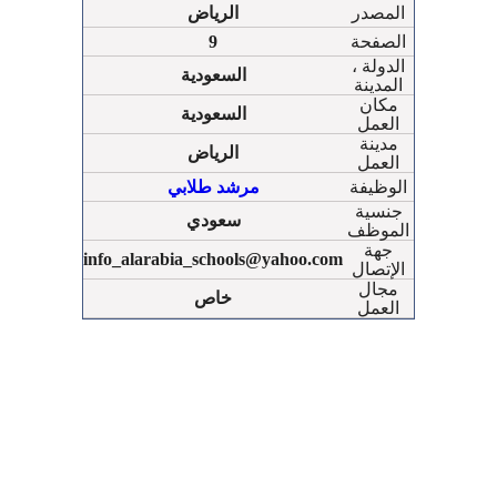
المصدر
الرياض
الصفحة
9
الدولة ،
السعودية
المدينة
مكان
السعودية
العمل
مدينة
الرياض
العمل
الوظيفة
مرشد طلابي
جنسية
سعودي
الموظف
جهة
info_alarabia_schools@yahoo.com
الإتصال
مجال
خاص
العمل