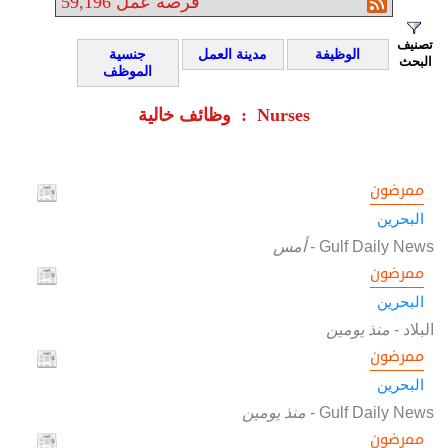
فرصة عمل
59,196
تصنيف
الوظيفة
مدينة العمل
جنسية
البحث
الموظف
وظائف خالية : Nurses
ممرضون
البحرين
Gulf Daily News
-
أمس
ممرضون
البحرين
البلاد
-
منذ يومين
ممرضون
البحرين
Gulf Daily News
-
منذ يومين
ممرضون