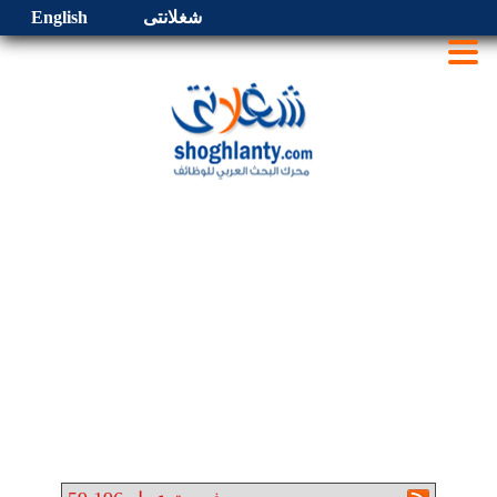
شغلانتى
English