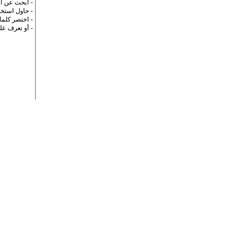
- ابحث عن ا
- حاول استخد
- اختصر كلما
- أو تعرف ع