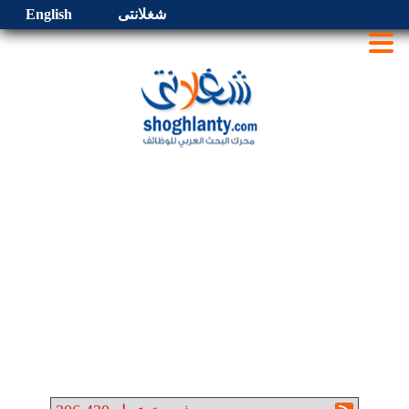
شغلانتى
English