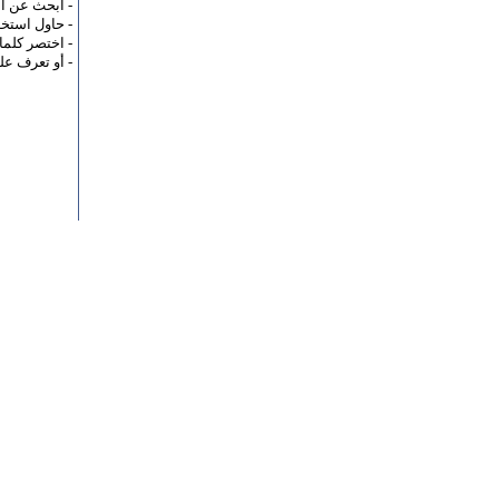
- ابحث عن ا
- حاول استخد
- اختصر كلما
- أو تعرف ع