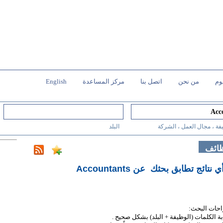
وم
من نحن
اتصل بنا
مركز المساعدة
English
فة ، مجال العمل ، الشركة
البلد
ظائف
أي نتائج تطابق بحثك
عن Accountants
احات البحث:
ابة الكلمات (الوظيفة + البلد) بشكل صحيح .