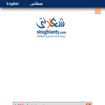
شغلانتى
English