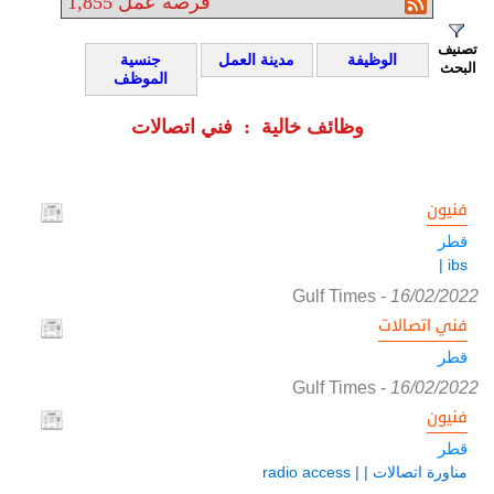
فرصة عمل
1,855
تصنيف
الوظيفة
مدينة العمل
جنسية
البحث
الموظف
وظائف خالية : فني اتصالات
فنيون
قطر
ibs |
Gulf Times
-
16/02/2022
فني اتصالات
قطر
Gulf Times
-
16/02/2022
فنيون
قطر
مناورة اتصالات | | radio access