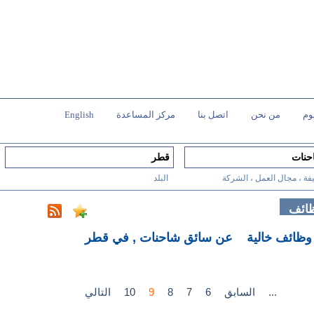
وم
من نحن
اتصل بنا
مركز المساعدة
English
فة ، مجال العمل ، الشركة
البلد
ظائف
عن سائق شاحنات , في قطر
...
السابق
6
7
8
9
10
التالي