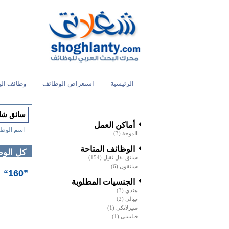
الرئيسية
استعراض الوظائف
وظائف الي
أماكن العمل
اسم الوظي
الدوحة
(3)
الوظائف المتاحة
كل الو
سائق نقل ثقيل
(154)
سائقون
(6)
”160“ وظائف خالية
الجنسيات المطلوبة
هندي
(3)
نيبالي
(2)
سيرلانكى
(1)
فيليبينى
(1)