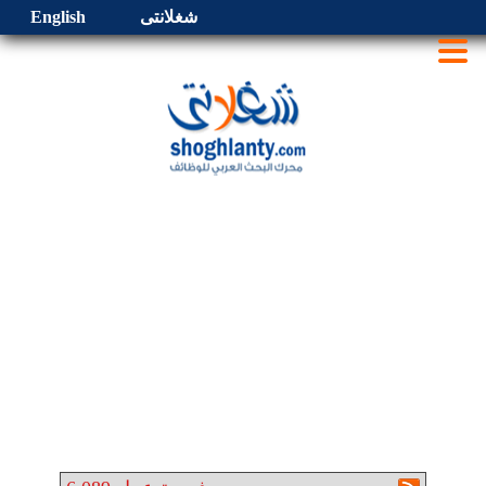
شغلانتى
English