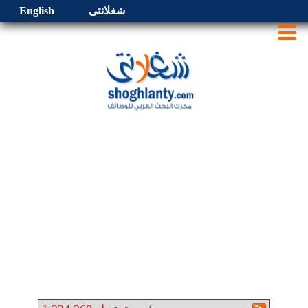
شغلانتى
English