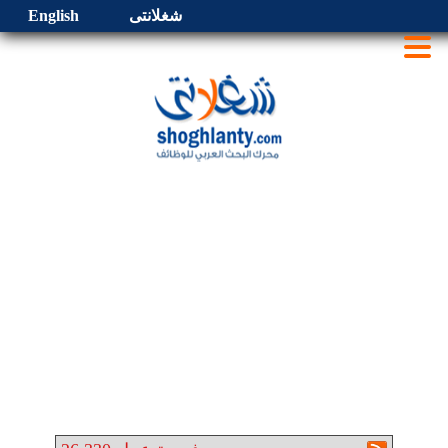
شغلانتى
English