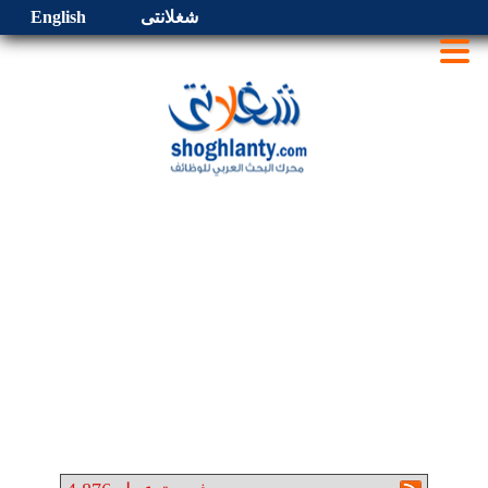
شغلانتى
English