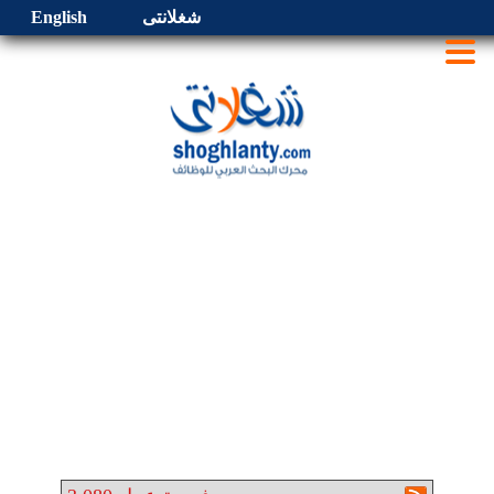
شغلانتى
English