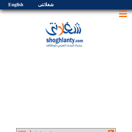
شغلانتى
English