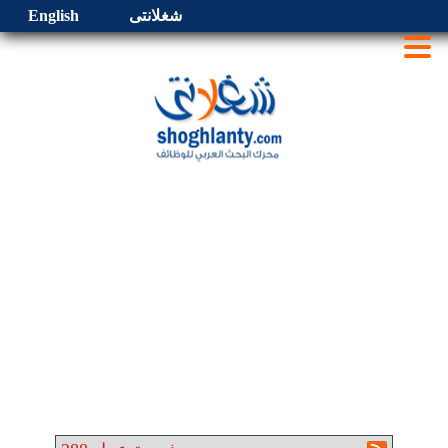
شغلانتى
English