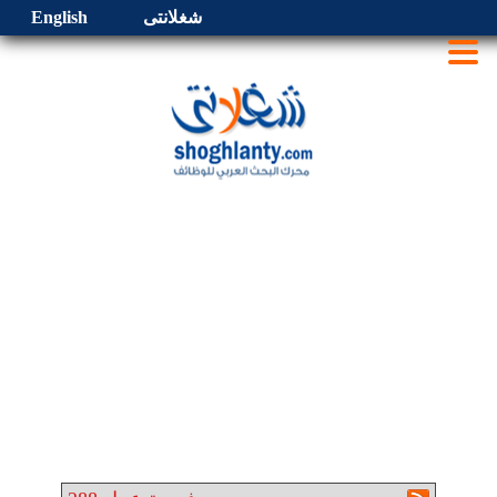
شغلانتى
English