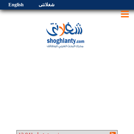
شغلانتى
English