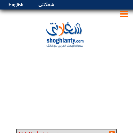
شغلانتى
English