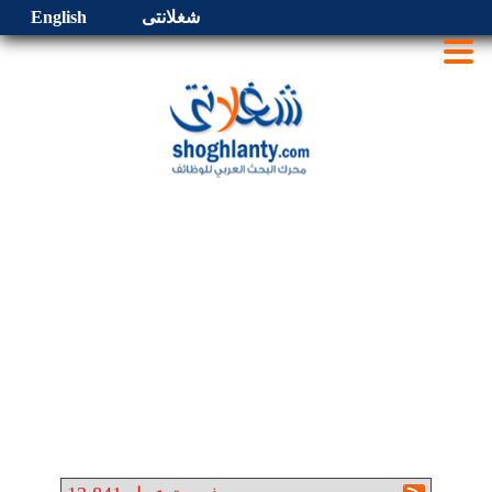
شغلانتى
English