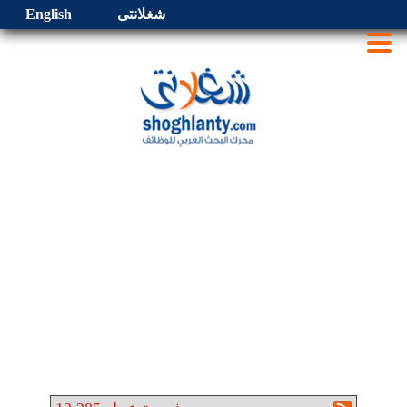
شغلانتى
English