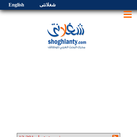
شغلانتى
English