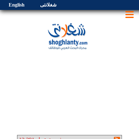
شغلانتى
English