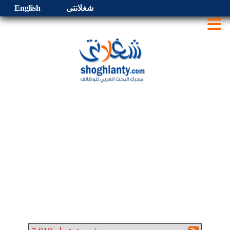
شغلانتى
English