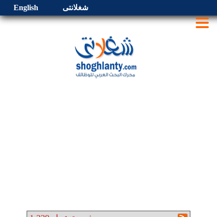
شغلانتى
English