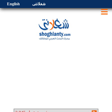
شغلانتى
English