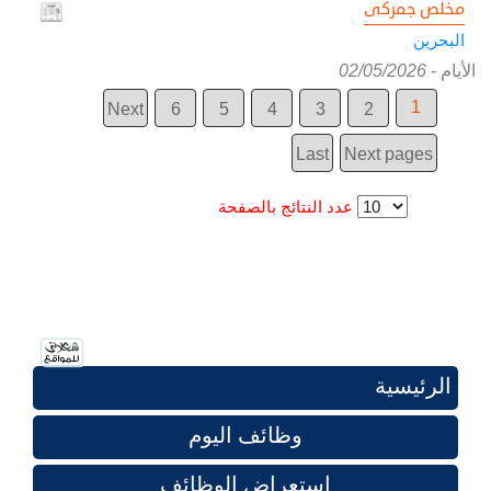
مخلص جمركى
البحرين
الأيام
-
02/05/2026
1
Next
6
5
4
3
2
Last
Next pages
عدد النتائج بالصفحة
الرئيسية
وظائف اليوم
استعراض الوظائف