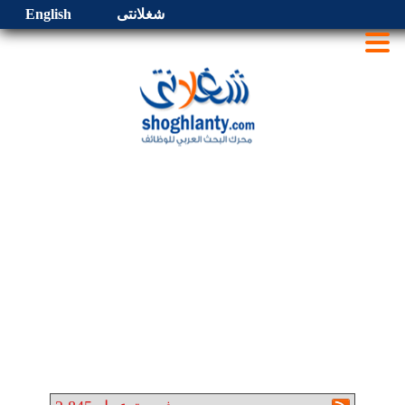
شغلانتى
English