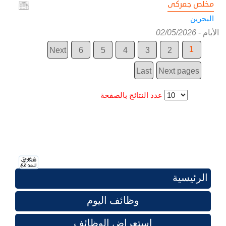
مخلص جمركى
البحرين
الأيام
-
02/05/2026
1
Next
6
5
4
3
2
Last
Next pages
عدد النتائج بالصفحة
الرئيسية
وظائف اليوم
استعراض الوظائف