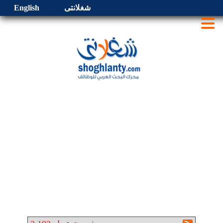
شغلانتى
English