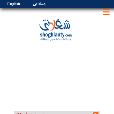
شغلانتى
English