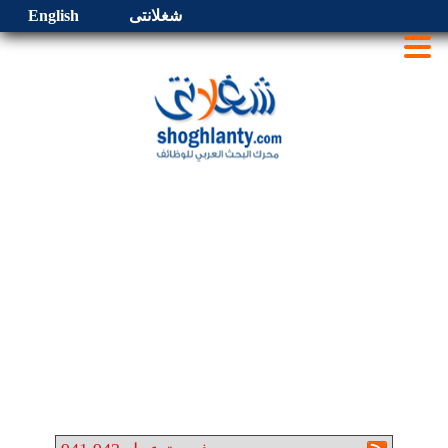
شغلانتى
English